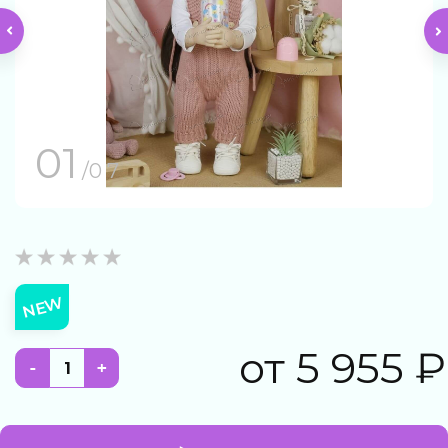
01
/0 7
NEW
от
5 955
₽
-
+